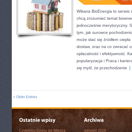
ADMIN
LUT - 
Wikana BioEnergia to serwis 
chcą zrozumieć temat bioener
jednocześnie merytoryczny. S
tym, jak surowce pochodzeni
może stać się źródłem ciepła 
dostaw, oraz na co zwracać 
opłacalność i efektywność. Ka
popularyzacja i Praca i karie
się myśl, że przechodzenie
[ 
« Older Entries
Czytelnicy Dzielą się Wiedzą
sierpień 2026