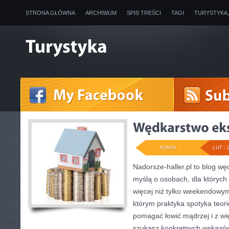
STRONA GŁÓWNA
ARCHIWUM
SPIS TREŚCI
TAGI
TURYSTYKA
ADMIN
LUT - 
Nadorsze-haller.pl to blog węd
myślą o osobach, dla których 
więcej niż tylko weekendowym
którym praktyka spotyka teori
pomagać łowić mądrzej i z wię
szukasz konkretnych wskazó