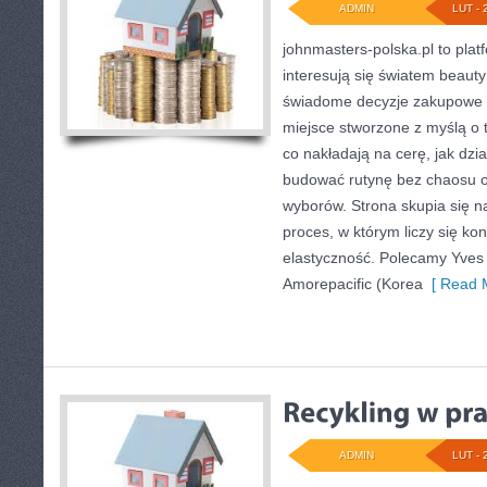
ADMIN
LUT - 
johnmasters-polska.pl to plat
interesują się światem beaut
świadome decyzje zakupowe o
miejsce stworzone z myślą o t
co nakładają na cerę, jak dzi
budować rutynę bez chaosu 
wyborów. Strona skupia się na
proces, w którym liczy się ko
elastyczność. Polecamy Yves 
Amorepacific (Korea
[ Read M
ADMIN
LUT - 