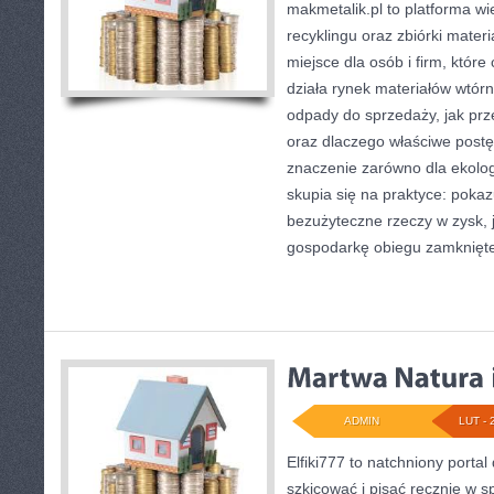
makmetalik.pl to platforma w
recyklingu oraz zbiórki mater
miejsce dla osób i firm, które
działa rynek materiałów wtór
odpady do sprzedaży, jak prz
oraz dlaczego właściwe pos
znaczenie zarówno dla ekologii
skupia się na praktyce: pokaz
bezużyteczne rzeczy w zysk, 
gospodarkę obiegu zamknięt
ADMIN
LUT - 
Elfiki777 to natchniony portal
szkicować i pisać ręcznie w 