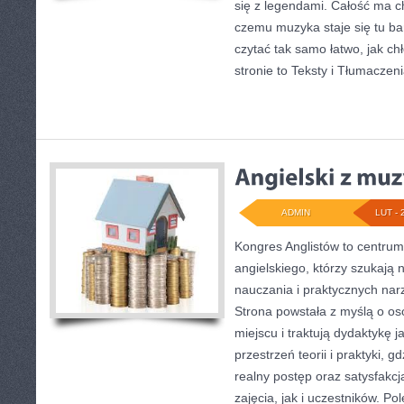
się z legendami. Całość ma ch
czemu muzyka staje się tu bard
czytać tak samo łatwo, jak ch
stronie to Teksty i Tłumaczen
ADMIN
LUT - 
Kongres Anglistów to centru
angielskiego, którzy szukaj
nauczania i praktycznych nar
Strona powstała z myślą o os
miejscu i traktują dydaktykę 
przestrzeń teorii i praktyki, 
realny postęp oraz satysfak
zajęcia, jak i uczestników. P