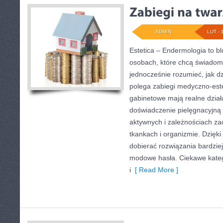
ADMIN
LUT - 
Estetica – Endermologia to b
osobach, które chcą świadomi
jednocześnie rozumieć, jak d
polega zabiegi medyczno-este
gabinetowe mają realne działa
doświadczenie pielęgnacyjną 
aktywnych i zależnościach z
tkankach i organizmie. Dzięki
dobierać rozwiązania bardzie
modowe hasła. Ciekawe kateg
i
[ Read More ]