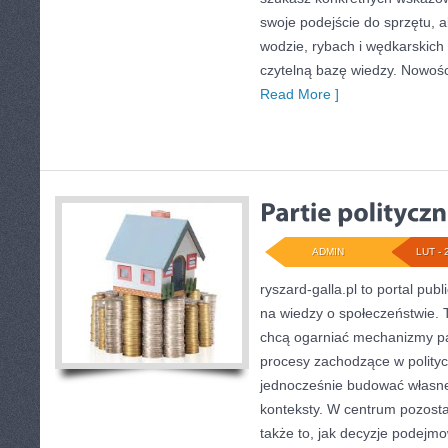
swoje podejście do sprzętu, a
wodzie, rybach i wędkarskich 
czytelną bazę wiedzy. Nowośc
Read More ]
ADMIN
LUT - 
ryszard-galla.pl to portal publ
na wiedzy o społeczeństwie. T
chcą ogarniać mechanizmy pań
procesy zachodzące w polityc
jednocześnie budować własne 
konteksty. W centrum pozosta
także to, jak decyzje podejm