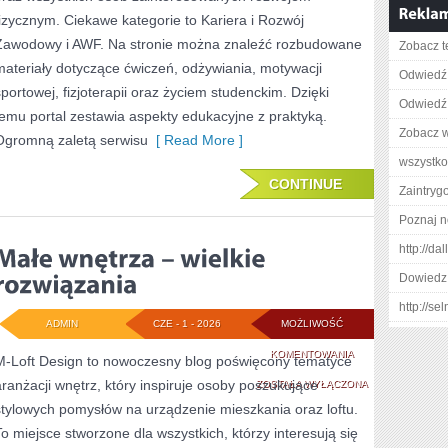
fizycznym. Ciekawe kategorie to Kariera i Rozwój
Zawodowy i AWF. Na stronie można znaleźć rozbudowane
Zobacz t
materiały dotyczące ćwiczeń, odżywiania, motywacji
Odwiedź 
sportowej, fizjoterapii oraz życiem studenckim. Dzięki
Odwiedź 
temu portal zestawia aspekty edukacyjne z praktyką.
Zobacz w
Ogromną zaletą serwisu
[ Read More ]
wszystk
CONTINUE
Zaintry
Poznaj n
http://d
Dowiedz 
http://se
ADMIN
CZE - 1 - 2026
MOŻLIWOŚĆ
MAŁE
KOMENTOWANIA
M-Loft Design to nowoczesny blog poświęcony tematyce
aranżacji wnętrz, który inspiruje osoby poszukujące
WNĘTRZA
ZOSTAŁA WYŁĄCZONA
stylowych pomysłów na urządzenie mieszkania oraz loftu.
–
To miejsce stworzone dla wszystkich, którzy interesują się
WIELKIE