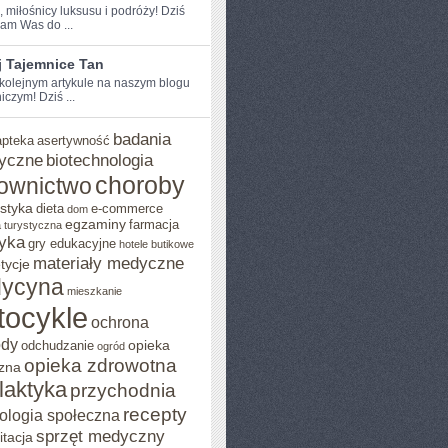
, miłośnicy luksusu i podróży!​ Dziś‌
am Was do ...
j Tajemnice Tan
 kolejnym artykule na naszym‍ blogu
czym! Dziś ...
badania
apteka
asertywność
yczne
biotechnologia
choroby
ownictwo
styka
dieta
e-commerce
dom
egzaminy
farmacja
 turystyczna
yka
gry edukacyjne
hotele butikowe
materiały medyczne
tycje
ycyna
mieszkanie
tocykle
ochrona
ody
opieka
odchudzanie
ogród
opieka zdrowotna
zna
ilaktyka
przychodnia
recepty
ologia społeczna
sprzęt medyczny
itacja