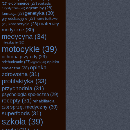
e-commerce
(27)
(26)
edukacja
egzaminy
(28)
turystyczna
(26)
genetyka
(30)
farmacja
(27)
gry edukacyjne
(27)
hotele butikowe
materiały
korepetycje
(28)
(26)
medyczne
(30)
medycyna
(34)
mieszkanie
(26)
motocykle
(39)
ochrona przyrody
(29)
opieka
odchudzanie
(27)
ogród
(26)
opieka
społeczna
(28)
zdrowotna
(31)
profilaktyka
(33)
przychodnia
(31)
psychologia społeczna
(29)
recepty
(31)
rehabilitacja
sprzęt medyczny
(30)
(28)
superfoods
(31)
szkoła
(39)
szpital
(31)