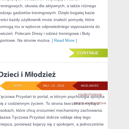
treningowych, obuwia dla aktywnych, a także różnego
rodzaju gadżetów treningowych. Dzięki bogatej bazie
treści każdy użytkownik może znaleźć pomysły, które
pomogą mu w wyborze odpowiedniego wyposażenia do
ćwiczeń. Polecam Dresy i odzież treningowa i Buty
sportowe. Na stronie można
[ Read More ]
CONTINUE
ADMIN
MAJ - 23 - 2026
MOŻLIWOŚĆ
DZIECI
KOMENTOWANIA
Tęczowa Przystań to portal, w którym psychologia spotyka
się z codziennym życiem. To strona tworzona z myślą o
I
ZOSTAŁA WYŁĄCZONA
osobach, które chcą zrozumieć mechanizmy zachowania.
MŁODZIEŻ
Nazwa Tęczowa Przystań dobrze oddaje ideę tego
miejsca, ponieważ kojarzy się z spokojem, a jednocześnie