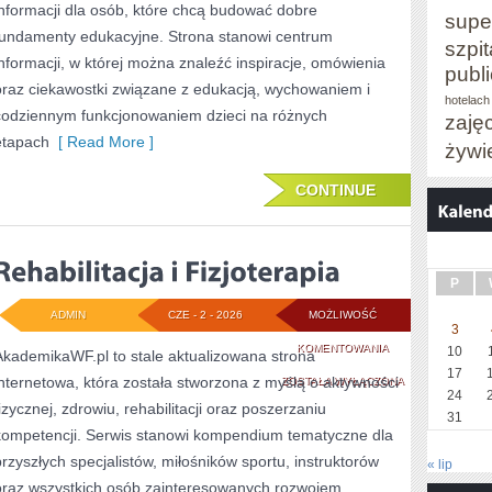
informacji dla osób, które chcą budować dobre
supe
fundamenty edukacyjne. Strona stanowi centrum
szpit
informacji, w której można znaleźć inspiracje, omówienia
publ
oraz ciekawostki związane z edukacją, wychowaniem i
hotelach
codziennym funkcjonowaniem dzieci na różnych
zaję
etapach
[ Read More ]
żywi
CONTINUE
P
ADMIN
CZE - 2 - 2026
MOŻLIWOŚĆ
3
REHABILITACJA
KOMENTOWANIA
10
AkademikaWF.pl to stale aktualizowana strona
17
internetowa, która została stworzona z myślą o aktywności
I
ZOSTAŁA WYŁĄCZONA
24
fizycznej, zdrowiu, rehabilitacji oraz poszerzaniu
FIZJOTERAPIA
31
kompetencji. Serwis stanowi kompendium tematyczne dla
przyszłych specjalistów, miłośników sportu, instruktorów
« lip
oraz wszystkich osób zainteresowanych rozwojem