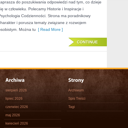
zaprasza do poszukiwania odpowiedzi nad tym, co dzieje
się w człowieku. Polecamy Historie i Inspiracje i
Psychologia Codzienności. Strona ma poradnikowy
charakter i porusza tematy związane z rozwojem
osobistym. Można tu
[ Read More ]
CONTINUE
sierpień 2026
Archiwum
lipiec 2026
Spis Treści
czerwiec 2026
Tagi
maj 2026
kwiecień 2026