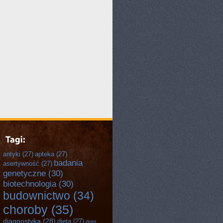
antyki
(27)
apteka
(27)
badania
asertywność
(27)
genetyczne
(30)
biotechnologia
(30)
budownictwo
(34)
choroby
(35)
diagnostyka
(28)
dieta
(27)
dom