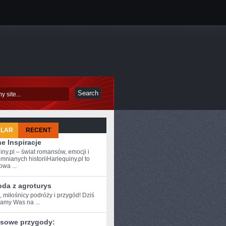
ULAR
RECENT
e Inspiracje
iny.pl – świat romansów, emocji i
mnianych historiiHarlequiny.pl to
owa ...
oda z agroturys
, miłośnicy podróży i ⁢przygód! Dziś
zamy Was na ...
sowe przygody: