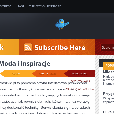
IS TREŚCI
TAGI
TURYSTYKA, PODRÓŻE
POP
Miłosn
ADMIN
CZE - 5 - 2026
MOŻLIWOŚĆ
Harlequ
niezapo
MODA
KOMENTOWANIA
Proszkic.pl to pomocna strona internetowa poświęcona
internet
twórczości z tkanin, która może stać się wirtualnym
I
ZOSTAŁA WYŁĄCZONA
Przyg
przewodnikiem dla osób odkrywających świat domowego
INSPIRACJE
Witajcie
krawiectwa, jak również dla tych, którzy mają już wprawę i
‍zapras
chcą doskonalić technikę. Serwis skupia się na poradach
Luksu
związanych z szyciem, doborem tkanin, wykonywaniem