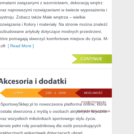
tematami związanymi z wzornictwem, dekoracją wnętrz
ROZWIĄZANIA
oraz najnowszymi rozwiązaniami w świecie wyposażenia i
wystroju. Zobacz także Małe wnętrza – wielkie
rozwiązania i Kolory i materiały. Na stronie można znaleźć
rozbudowane artykuły dotyczące modnych przestrzeni,
które pomagają stworzyć komfortowe miejsce do życia. M-
oft
[ Read More ]
CONTINUE
ADMIN
CZE - 1 - 2026
MOŻLIWOŚĆ
AKCESORIA
KOMENTOWANIA
eSportowySklep.pl to nowoczesna platforma online, która
została stworzona z myślą o osobach aktywnych fizycznie
I
ZOSTAŁA WYŁĄCZONA
oraz wszystkich miłośnikach sportowego stylu życia.
DODATKI
Serwis pełni rolę poradnikową dla osób poszukujących
praktycznych wskazówek dotyczących ubrań