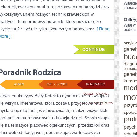
Witajcie
dekoracji, tworzeniem ubrań, poznawaniem narzędzi oraz
zaprasz
wykorzystywaniem różnych technik krawieckich w
Odkry
praktyce. To internetowy poradnik, który pokazuje, że
Witaj w
szycie może być nie tylko użytecznym hobby, lecz
[ Read
podróżni
More ]
antyki
genet
CONTINUE
bud
diagno
edukacja
genet
korepe
ADMIN
CZE - 3 - 2026
MOŻLIWOŚĆ
med
PORADNIK
KOMENTOWANIA
mo
serwis edukacyjny Biały Kotek to dynamicznie rozwijająca
się witryna internetowa, która została przygotowana z
RODZICA
ZOSTAŁA WYŁĄCZONA
przyr
myślą o opiekunach, wychowawcach, a także wszystkich
społec
osobach zainteresowanych edukacją dzieci. Serwis skupia
prof
się na tematyce placówek opiekuńczych, przedszkoli oraz
psych
placówek edukacyjnych, dostarczając wartościowych
rehabil