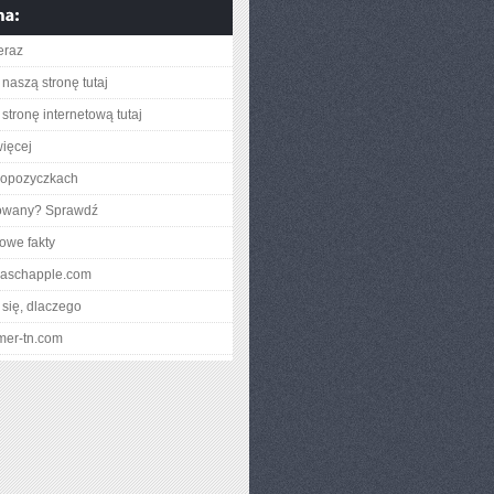
eraz
naszą stronę tutaj
stronę internetową tutaj
ięcej
oopozyczkach
gowany? Sprawdź
owe fakty
allaschapple.com
się, dlaczego
lmer-tn.com