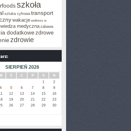
szkoła
rfoods
al
transport
sztuka cyfrowa
iczny
wakacje
wellness w
wiedza medyczna
zabawa
cia dodatkowe
zdrowe
zdrowie
enie
SIERPIEŃ 2026
W
Ś
C
P
S
N
1
2
4
5
6
7
8
9
11
12
13
14
15
16
18
19
20
21
22
23
25
26
27
28
29
30