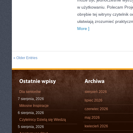
może być jednocześnie wytrz
w użytkowaniu. Polecam Proje
obrębie tej witryny czytelnik o
ułatwiają zrozumieć praktycz
More ]
« Older Entries
Dla seniorów
sierpień 2026
7 sierpnia, 2026
lipiec 2026
Miłosne Inspiracje
czerwiec 2026
6 sierpnia, 2026
maj 2026
Czytelnicy Dzielą się Wiedzą
kwiecień 2026
5 sierpnia, 2026