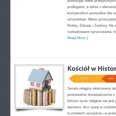
pokazując wiele praktycznyc
podłogami, a także z elemen
kompendium pomysłów dla osó
od podstaw. Warto przeczytać
Rolety, Żaluzje i Zasłony. Na
rozbudowane opracowania, k
Read More ]
ADMIN
KWI - 
Serwis religijny skierowany do 
powszednie doświadczenia z m
którym życie religijne nie je
wymiaru, lecz żywa w codzien
w chwilach szczęścia i w pró