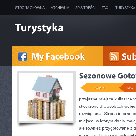
STRONA GŁÓWNA
ARCHIWUM
SPIS TREŚCI
TAGI
TURYSTYKA
ADMIN
MAJ - 
przyjazne miejsce kulinarne to
stworzone dla osobach wybi
rozwiązania. Strona internet
miejsca, w którym dania mają
ale również przygotowane z db
może zainteresować miłośnik