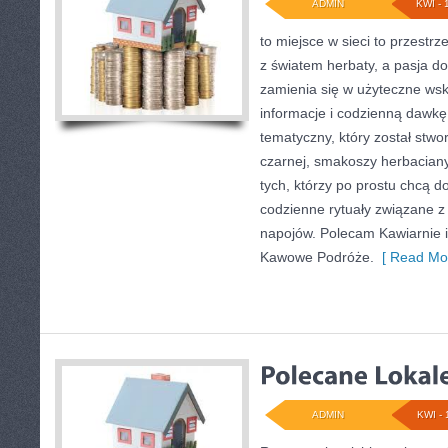
ADMIN
KWI - 
to miejsce w sieci to przestrz
z światem herbaty, a pasja 
zamienia się w użyteczne wsk
informacje i codzienną dawkę
tematyczny, który został stwo
czarnej, smakoszy herbaciany
tych, którzy po prostu chcą d
codzienne rytuały związane 
napojów. Polecam Kawiarnie i
Kawowe Podróże.
[ Read Mor
ADMIN
KWI - 