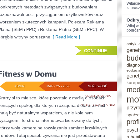
Witajcie
konkretnych metodach związanych z budowaniem
zaprasz
rozpoznawalności, przyciąganiem użytkowników oraz
Odkry
tworzeniem skutecznych kampanii. Polecam Reklama
Witaj w
Płatna (SEM i PPC) i Reklama Płatna (SEM i PPC). W
podróżni
obrębie witryny poruszane
[ Read More ]
antyki
genet
CONTINUE
bud
diagno
edukacja
genet
korepe
ADMIN
MAR - 25 - 2026
MOŻLIWOŚĆ
med
FITNESS
KOMENTOWANIA
mo
Drarry.pl to miejsce, które powstało z myślą o osobach
ceniących spokój, dla których rozsądna dieta oraz ruch
W
ZOSTAŁA WYŁĄCZONA
przyr
mają być naturalnym wsparciem, a nie kolejnym
DOMU
społec
wyścigiem. To strona internetowa kierowany do tych,
prof
którzy wolą kameralne rozwiązania zamiast krzykliwych
psych
trendów. Tutaj sposób żywienia nie jest przedstawiana
rehabil