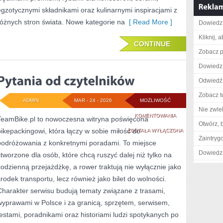
egzotycznymi składnikami oraz kulinarnymi inspiracjami z
różnych stron świata. Nowe kategorie na
[ Read More ]
Dowiedz 
Kliknij, 
CONTINUE
Zobacz pe
Dowiedz 
Odwiedź 
Zobacz t
ADMIN
MAR - 24 - 2026
MOŻLIWOŚĆ
Nie zwlek
PYTANIA
KOMENTOWANIA
TeamBike.pl to nowoczesna witryna poświęcona
Otwórz, 
bikepackingowi, która łączy w sobie miłość do
OD
ZOSTAŁA WYŁĄCZONA
Zaintry
podróżowania z konkretnymi poradami. To miejsce
CZYTELNIKÓW
Dowiedz 
stworzone dla osób, które chcą ruszyć dalej niż tylko na
codzienną przejażdżkę, a rower traktują nie wyłącznie jako
środek transportu, lecz również jako bilet do wolności.
Charakter serwisu budują tematy związane z trasami,
wyprawami w Polsce i za granicą, sprzętem, serwisem,
testami, poradnikami oraz historiami ludzi spotykanych po