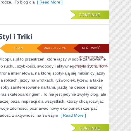
drodze. To blog dla
[ Read More ]
CONTINUE
ADMIN
MAR - 23 - 2026
MOŻLIWOŚĆ
STYL
KOMENTOWANIA
Micoplus.pl to przestrzeń, które łączy w sobie zamiłowanie
do ruchu, szybkości, swobody i aktywnego stylu życia. To
I
ZOSTAŁA WYŁĄCZONA
strona internetowa, na której spotykają się miłośnicy jazdy
TRIKI
na rolkach, jazdy na wrotkach, łyżworolek, łyżew, a także
osoby zainteresowane nartami, jazdą na desce śnieżnej
oraz skateboardingiem. To nie jest jedynie zwykły blog, ale
raczej baza inspiracji dla wszystkich, którzy chcą rozwijać
swoje zdolności, poznawać nowy ekwipunek i czerpać
radość z aktywności na świeżym
[ Read More ]
CONTINUE