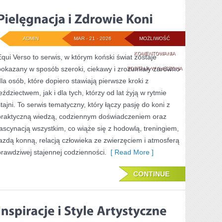
ADMIN
MAR - 21 - 2026
MOŻLIWOŚĆ
PIELĘGNACJA
KOMENTOWANIA
Equi Verso to serwis, w którym koński świat zostaje
pokazany w sposób szeroki, ciekawy i zrozumiały zarówno
I
ZOSTAŁA WYŁĄCZONA
dla osób, które dopiero stawiają pierwsze kroki z
ZDROWIE
eździectwem, jak i dla tych, którzy od lat żyją w rytmie
KONI
stajni. To serwis tematyczny, który łączy pasję do koni z
praktyczną wiedzą, codziennym doświadczeniem oraz
fascynacją wszystkim, co wiąże się z hodowlą, treningiem,
jazdą konną, relacją człowieka ze zwierzęciem i atmosferą
prawdziwej stajennej codzienności.
[ Read More ]
CONTINUE