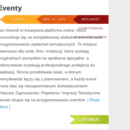
ADMIN
MAR - 21 - 2026
MOŻLIWOŚĆ
EVENTY
KOMENTOWANIA
Ars Vivendi to kreatywna platforma online, która
koncentruje się na kompleksowej obsłudze eventów oraz
ZOSTAŁA WYŁĄCZONA
przygotowywaniu wydarzeń tematycznych. To miejsce
tworzone dla osób, firm i instytucji, które szukają
oryginalnych pomysłów na spotkania specjalne, a
jednocześnie oczekują profesjonalnego podejścia do
realizacji. Strona przedstawia świat, w którym
pomysłowość łączy się z planowaniem, a każdy event
może stać się niezapomnianym doświadczeniem.
Polecam Zaproszenia i Papeteria i Imprezy Tematyczne
Serwis skupia się na przygotowywaniu eventów
[ Read
More ]
CONTINUE