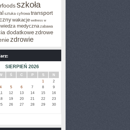
szkoła
rfoods
al
transport
sztuka cyfrowa
iczny
wakacje
wellness w
wiedza medyczna
zabawa
cia dodatkowe
zdrowe
zdrowie
enie
SIERPIEŃ 2026
W
Ś
C
P
S
N
1
2
4
5
6
7
8
9
11
12
13
14
15
16
18
19
20
21
22
23
25
26
27
28
29
30