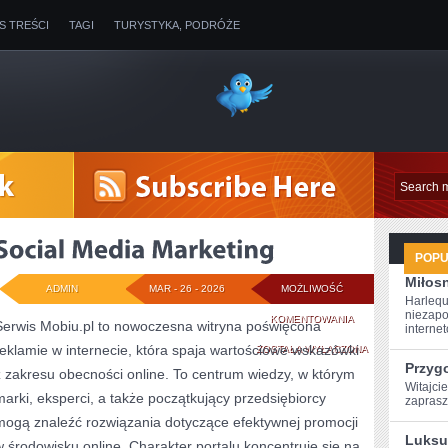
IS TREŚCI
TAGI
TURYSTYKA, PODRÓŻE
POP
Miłosn
ADMIN
MAR - 26 - 2026
MOŻLIWOŚĆ
Harlequ
niezapo
SOCIAL
KOMENTOWANIA
Serwis Mobiu.pl to nowoczesna witryna poświęcona
internet
reklamie w internecie, która spaja wartościowe wskazówki
MEDIA
ZOSTAŁA WYŁĄCZONA
Przyg
z zakresu obecności online. To centrum wiedzy, w którym
MARKETING
Witajcie
marki, eksperci, a także początkujący przedsiębiorcy
‍zapras
mogą znaleźć rozwiązania dotyczące efektywnej promocji
Luksu
w środowisku online. Charakter portalu koncentruje się na