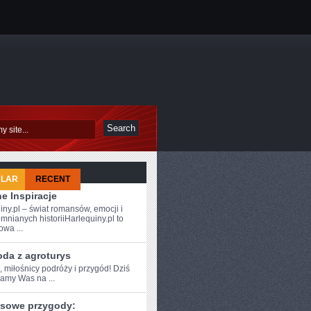
ULAR
RECENT
e Inspiracje
iny.pl – świat romansów, emocji i
mnianych historiiHarlequiny.pl to
owa ...
oda z agroturys
, miłośnicy podróży i ⁢przygód! Dziś
zamy Was na ...
sowe przygody: