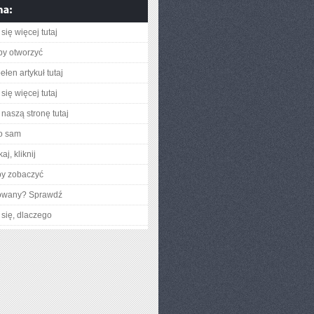
się więcej tutaj
aby otworzyć
łen artykuł tutaj
się więcej tutaj
naszą stronę tutaj
o sam
aj, kliknij
by zobaczyć
gowany? Sprawdź
się, dlaczego