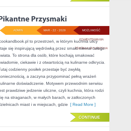
ADMIN
MAR - 22 - 2026
MOŻLIWOŚĆ
PIKANTNE
KOMENTOWANIA
icookandbook.pl to przestrzeń, w którym kuchnia ulicy
staje się inspirującą wędrówką przez smaki niemal całego
PRZYSMAKI
ZOSTAŁA WYŁĄCZONA
świata. To strona dla osób, które kochają smakować
świadomie, ciekawie i z otwartością na kulinarne odkrycia.
Tutaj codzienny posiłek przestaje być zwykłą
koniecznością, a zaczyna przypominać pełną wrażeń
kulinarne doświadczenie. Motywem przewodnim serwisu
jest prawdziwe jedzenie uliczne, czyli kuchnia, która rodzi
się na straganach, w małych barach, w zatłoczonych
dzielnicach miast i w miejscach, gdzie
[ Read More ]
CONTINUE