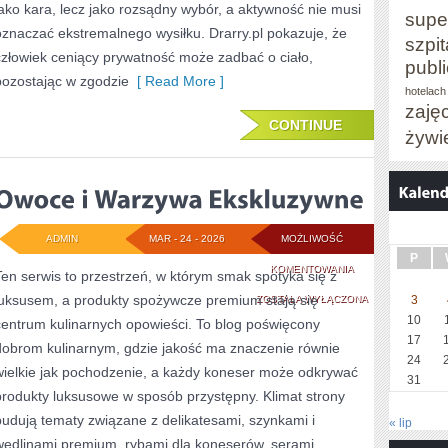
jako kara, lecz jako rozsądny wybór, a aktywność nie musi
supe
oznaczać ekstremalnego wysiłku. Drarry.pl pokazuje, że
szpit
człowiek ceniący prywatność może zadbać o ciało,
publ
pozostając w zgodzie
[ Read More ]
hotelach
zaję
CONTINUE
żywi
ADMIN
MAR - 24 - 2026
MOŻLIWOŚĆ
P
OWOCE
KOMENTOWANIA
Ten serwis to przestrzeń, w którym smak spotyka się z
luksusem, a produkty spożywcze premium stają się
I
ZOSTAŁA WYŁĄCZONA
3
10
centrum kulinarnych opowieści. To blog poświęcony
WARZYWA
17
dobrom kulinarnym, gdzie jakość ma znaczenie równie
EKSKLUZYWNE
24
wielkie jak pochodzenie, a każdy koneser może odkrywać
31
produkty luksusowe w sposób przystępny. Klimat strony
budują tematy związane z delikatesami, szynkami i
« lip
wędlinami premium, rybami dla koneserów, serami,