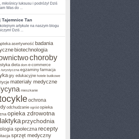
, miłośnicy luksusu i podróży!​ Dziś‌
am Was do ...
j Tajemnice Tan
 kolejnym artykule na naszym‍ blogu
czym! Dziś ...
badania
apteka
asertywność
yczne
biotechnologia
choroby
ownictwo
styka
dieta
e-commerce
dom
egzaminy
farmacja
 turystyczna
yka
gry edukacyjne
hotele butikowe
materiały medyczne
tycje
ycyna
mieszkanie
tocykle
ochrona
ody
opieka
odchudzanie
ogród
opieka zdrowotna
zna
ilaktyka
przychodnia
recepty
ologia społeczna
sprzęt medyczny
itacja