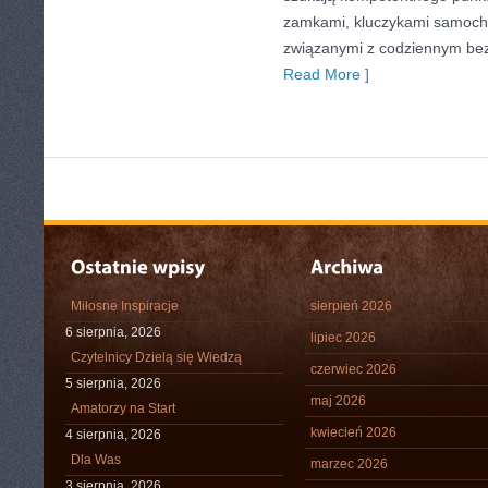
zamkami, kluczykami samoch
związanymi z codziennym be
Read More ]
Miłosne Inspiracje
sierpień 2026
6 sierpnia, 2026
lipiec 2026
Czytelnicy Dzielą się Wiedzą
czerwiec 2026
5 sierpnia, 2026
maj 2026
Amatorzy na Start
kwiecień 2026
4 sierpnia, 2026
Dla Was
marzec 2026
3 sierpnia, 2026