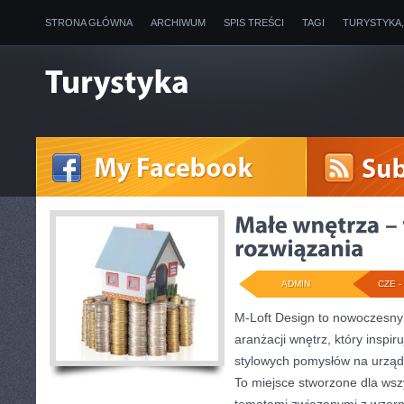
STRONA GŁÓWNA
ARCHIWUM
SPIS TREŚCI
TAGI
TURYSTYKA
ADMIN
CZE - 
M-Loft Design to nowoczesny
aranżacji wnętrz, który inspi
stylowych pomysłów na urządz
To miejsce stworzone dla wszy