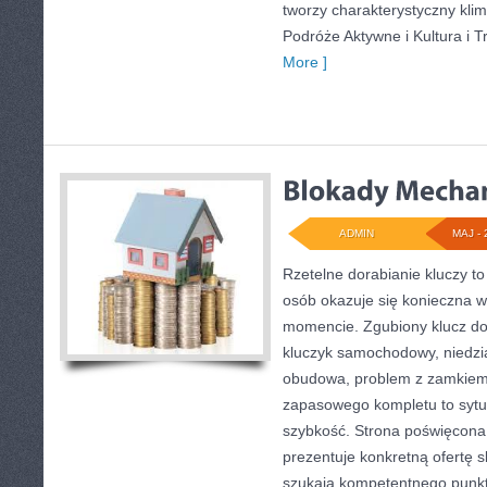
tworzy charakterystyczny klim
Podróże Aktywne i Kultura i T
More ]
ADMIN
MAJ - 
Rzetelne dorabianie kluczy to
osób okazuje się konieczna 
momencie. Zgubiony klucz do
kluczyk samochodowy, niedział
obudowa, problem z zamkiem
zapasowego kompletu to sytuac
szybkość. Strona poświęcona 
prezentuje konkretną ofertę 
szukają kompetentnego punkt