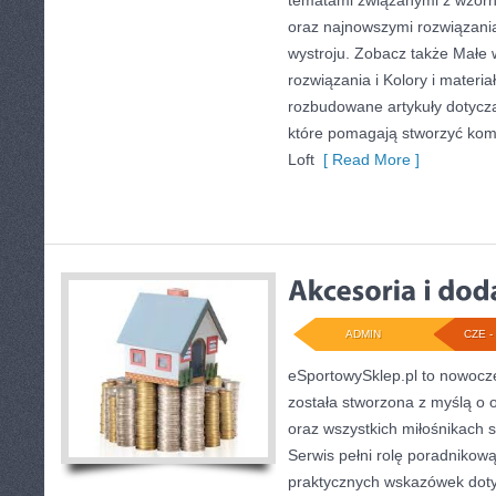
tematami związanymi z wzorn
oraz najnowszymi rozwiązani
wystroju. Zobacz także Małe 
rozwiązania i Kolory i materi
rozbudowane artykuły dotycz
które pomagają stworzyć komf
Loft
[ Read More ]
ADMIN
CZE - 
eSportowySklep.pl to nowocze
została stworzona z myślą o 
oraz wszystkich miłośnikach s
Serwis pełni rolę poradnikow
praktycznych wskazówek dot