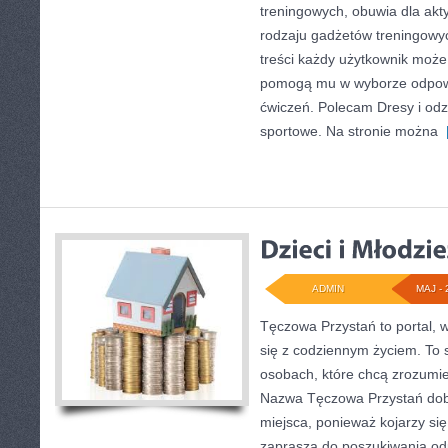
treningowych, obuwia dla akt
rodzaju gadżetów treningowyc
treści każdy użytkownik może
pomogą mu w wyborze odpow
ćwiczeń. Polecam Dresy i odz
sportowe. Na stronie można
[
ADMIN
MAJ - 
Tęczowa Przystań to portal, 
się z codziennym życiem. To 
osobach, które chcą zrozum
Nazwa Tęczowa Przystań dob
miejsca, ponieważ kojarzy si
zaprasza do poszukiwania odp