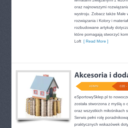
tematami związanymi z wzorn
oraz najnowszymi rozwiązani
wystroju. Zobacz także Małe 
rozwiązania i Kolory i materi
rozbudowane artykuły dotycz
które pomagają stworzyć komf
Loft
[ Read More ]
ADMIN
CZE - 
eSportowySklep.pl to nowocze
została stworzona z myślą o 
oraz wszystkich miłośnikach s
Serwis pełni rolę poradnikow
praktycznych wskazówek dot