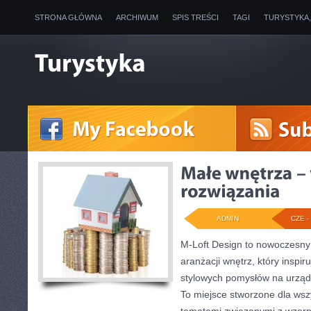
STRONA GŁÓWNA
ARCHIWUM
SPIS TREŚCI
TAGI
TURYSTYKA
ADMIN
CZE - 
M-Loft Design to nowoczesny
aranżacji wnętrz, który inspi
stylowych pomysłów na urządz
To miejsce stworzone dla wszy