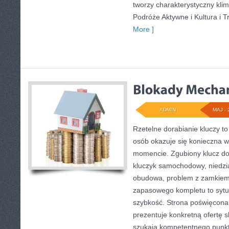
tworzy charakterystyczny klim
Podróże Aktywne i Kultura i T
More ]
ADMIN
MAJ - 
Rzetelne dorabianie kluczy to
osób okazuje się konieczna 
momencie. Zgubiony klucz do
kluczyk samochodowy, niedział
obudowa, problem z zamkiem
zapasowego kompletu to sytuac
szybkość. Strona poświęcona 
prezentuje konkretną ofertę 
szukają kompetentnego punkt