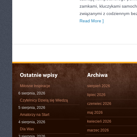
zamkami, kluczykami samoch
związanymi z codziennym be
Read More ]
Miłosne Inspiracje
sierpień 2026
6 sierpnia, 2026
lipiec 2026
Czytelnicy Dzielą się Wiedzą
czerwiec 2026
5 sierpnia, 2026
maj 2026
Amatorzy na Start
kwiecień 2026
4 sierpnia, 2026
Dla Was
marzec 2026
3 sierpnia, 2026