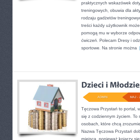
praktycznych wskazówek dot
treningowych, obuwia dla akt
rodzaju gadżetów treningowyc
treści każdy użytkownik może
pomogą mu w wyborze odpow
ćwiczeń. Polecam Dresy i odz
sportowe. Na stronie można
[
ADMIN
MAJ - 
Tęczowa Przystań to portal, 
się z codziennym życiem. To 
osobach, które chcą zrozum
Nazwa Tęczowa Przystań dob
miejsca, ponieważ kojarzy si