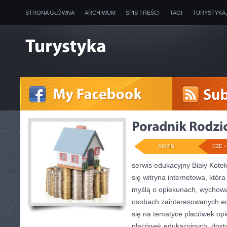
STRONA GŁÓWNA
ARCHIWUM
SPIS TREŚCI
TAGI
TURYSTYKA
ADMIN
CZE - 
serwis edukacyjny Biały Kotek
się witryna internetowa, któr
myślą o opiekunach, wychowa
osobach zainteresowanych edu
się na tematyce placówek opi
placówek edukacyjnych, dost