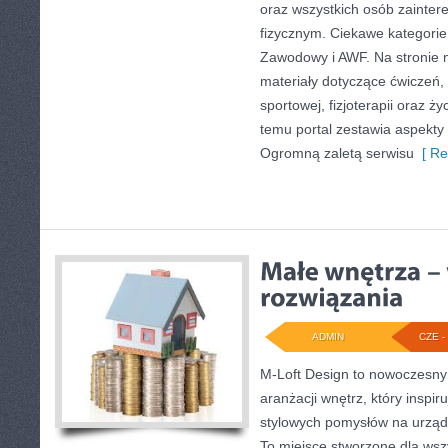
oraz wszystkich osób zainte
fizycznym. Ciekawe kategorie 
Zawodowy i AWF. Na stronie
materiały dotyczące ćwiczeń,
sportowej, fizjoterapii oraz ż
temu portal zestawia aspekty
Ogromną zaletą serwisu
[ Re
ADMIN
CZE - 
M-Loft Design to nowoczesny
aranżacji wnętrz, który inspi
stylowych pomysłów na urządz
To miejsce stworzone dla wszy