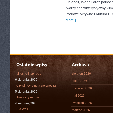
Finlandii, Islandii oraz półno
tworzy charakterystyczny klim
Podróże Aktywne i Kultura i T
More ]
Miłosne Inspiracje
sierpień 2026
6 sierpnia, 2026
lipiec 2026
Czytelnicy Dzielą się Wiedzą
czerwiec 2026
5 sierpnia, 2026
maj 2026
Amatorzy na Start
kwiecień 2026
4 sierpnia, 2026
Dla Was
marzec 2026