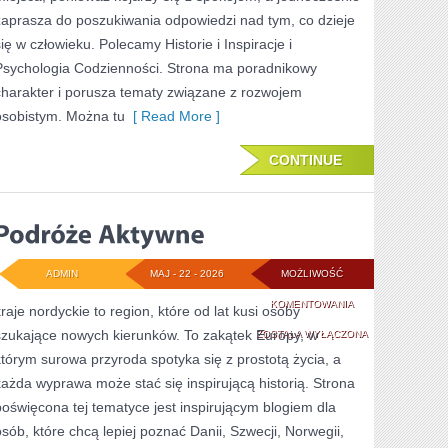
zaprasza do poszukiwania odpowiedzi nad tym, co dzieje
się w człowieku. Polecamy Historie i Inspiracje i
Psychologia Codzienności. Strona ma poradnikowy
charakter i porusza tematy związane z rozwojem
osobistym. Można tu
[ Read More ]
CONTINUE
ADMIN
MAJ - 22 - 2026
MOŻLIWOŚĆ
PODRÓŻE
KOMENTOWANIA
kraje nordyckie to region, które od lat kusi osoby
szukające nowych kierunków. To zakątek Europy, w
AKTYWNE
ZOSTAŁA WYŁĄCZONA
którym surowa przyroda spotyka się z prostotą życia, a
każda wyprawa może stać się inspirującą historią. Strona
poświęcona tej tematyce jest inspirującym blogiem dla
osób, które chcą lepiej poznać Danii, Szwecji, Norwegii,