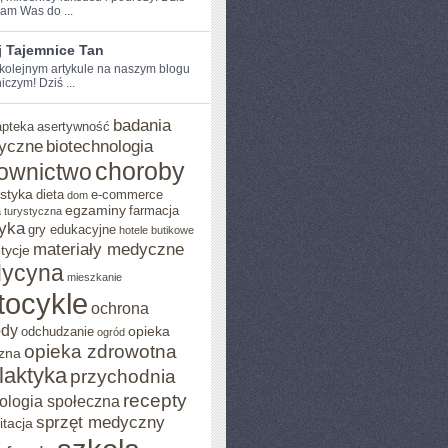
am Was do ...
j Tajemnice Tan
 kolejnym artykule na naszym‍ blogu
czym! Dziś ...
badania
apteka
asertywność
yczne
biotechnologia
choroby
ownictwo
styka
dieta
e-commerce
dom
egzaminy
farmacja
 turystyczna
yka
gry edukacyjne
hotele butikowe
materiały medyczne
tycje
ycyna
mieszkanie
tocykle
ochrona
ody
opieka
odchudzanie
ogród
opieka zdrowotna
zna
ilaktyka
przychodnia
recepty
ologia społeczna
sprzęt medyczny
itacja