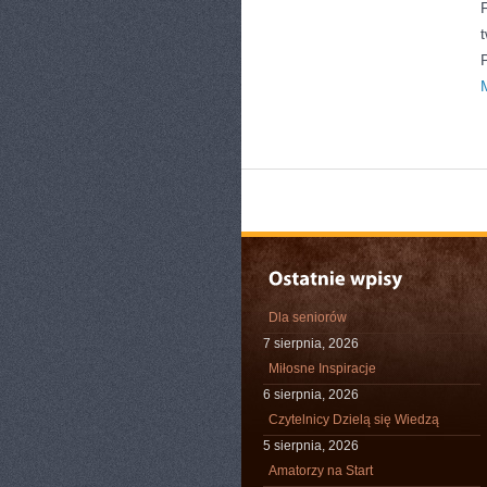
Dla seniorów
7 sierpnia, 2026
Miłosne Inspiracje
6 sierpnia, 2026
Czytelnicy Dzielą się Wiedzą
5 sierpnia, 2026
Amatorzy na Start