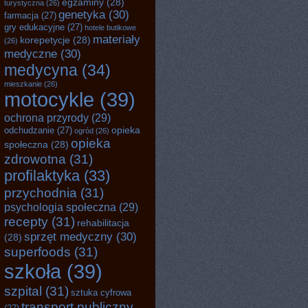
egzaminy
(28)
turystyczna
(26)
genetyka
(30)
farmacja
(27)
gry edukacyjne
(27)
hotele butikowe
materiały
korepetycje
(28)
(26)
medyczne
(30)
medycyna
(34)
mieszkanie
(26)
motocykle
(39)
ochrona przyrody
(29)
opieka
odchudzanie
(27)
ogród
(26)
opieka
społeczna
(28)
zdrowotna
(31)
profilaktyka
(33)
przychodnia
(31)
psychologia społeczna
(29)
recepty
(31)
rehabilitacja
sprzęt medyczny
(30)
(28)
superfoods
(31)
szkoła
(39)
szpital
(31)
sztuka cyfrowa
transport publiczny