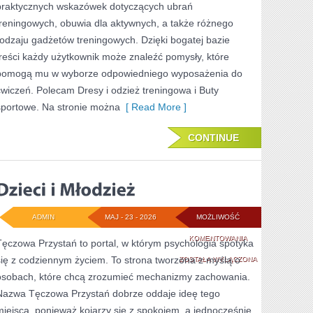
praktycznych wskazówek dotyczących ubrań
treningowych, obuwia dla aktywnych, a także różnego
rodzaju gadżetów treningowych. Dzięki bogatej bazie
treści każdy użytkownik może znaleźć pomysły, które
pomogą mu w wyborze odpowiedniego wyposażenia do
ćwiczeń. Polecam Dresy i odzież treningowa i Buty
sportowe. Na stronie można
[ Read More ]
CONTINUE
ADMIN
MAJ - 23 - 2026
MOŻLIWOŚĆ
DZIECI
KOMENTOWANIA
Tęczowa Przystań to portal, w którym psychologia spotyka
się z codziennym życiem. To strona tworzona z myślą o
I
ZOSTAŁA WYŁĄCZONA
osobach, które chcą zrozumieć mechanizmy zachowania.
MŁODZIEŻ
Nazwa Tęczowa Przystań dobrze oddaje ideę tego
miejsca, ponieważ kojarzy się z spokojem, a jednocześnie