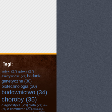
antyki
(27)
apteka
(27)
badania
asertywność
(27)
genetyczne
(30)
biotechnologia
(30)
budownictwo
(34)
choroby
(35)
diagnostyka
(28)
dieta
(27)
dom
e-commerce
(27)
(26)
edukacja