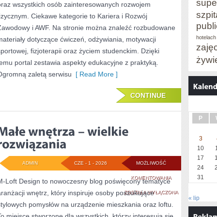
supe
oraz wszystkich osób zainteresowanych rozwojem
szpit
fizycznym. Ciekawe kategorie to Kariera i Rozwój
publ
Zawodowy i AWF. Na stronie można znaleźć rozbudowane
hotelach
materiały dotyczące ćwiczeń, odżywiania, motywacji
zaję
sportowej, fizjoterapii oraz życiem studenckim. Dzięki
żywi
temu portal zestawia aspekty edukacyjne z praktyką.
Ogromną zaletą serwisu
[ Read More ]
CONTINUE
P
3
10
17
ADMIN
CZE - 1 - 2026
MOŻLIWOŚĆ
24
31
MAŁE
KOMENTOWANIA
M-Loft Design to nowoczesny blog poświęcony tematyce
aranżacji wnętrz, który inspiruje osoby poszukujące
WNĘTRZA
ZOSTAŁA WYŁĄCZONA
« lip
stylowych pomysłów na urządzenie mieszkania oraz loftu.
–
To miejsce stworzone dla wszystkich, którzy interesują się