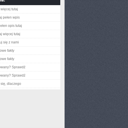
więcej tutaj
aj pełen wpis
ełen opis tutaj
j więcej tutaj
uj się z nami
owe fakty
owe fakty
gowany? Sprawdź
gowany? Sprawdź
się, dlaczego