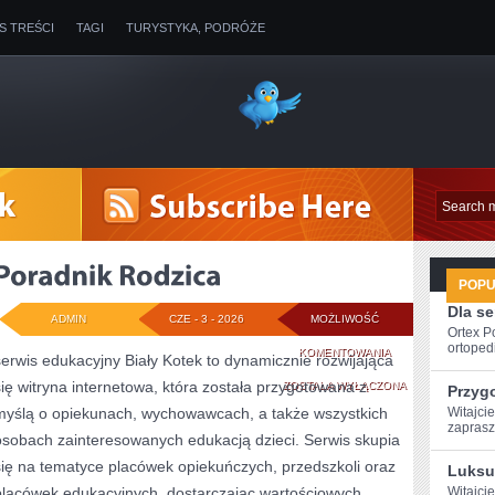
IS TREŚCI
TAGI
TURYSTYKA, PODRÓŻE
POP
Dla s
ADMIN
CZE - 3 - 2026
MOŻLIWOŚĆ
Ortex P
ortopedi
PORADNIK
KOMENTOWANIA
serwis edukacyjny Biały Kotek to dynamicznie rozwijająca
się witryna internetowa, która została przygotowana z
RODZICA
ZOSTAŁA WYŁĄCZONA
Przyg
myślą o opiekunach, wychowawcach, a także wszystkich
Witajcie
‍zapras
osobach zainteresowanych edukacją dzieci. Serwis skupia
się na tematyce placówek opiekuńczych, przedszkoli oraz
Luksu
placówek edukacyjnych, dostarczając wartościowych
Witajcie