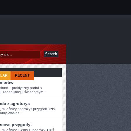
ULAR
RECENT
eniorów
oland – praktyczny portal o
i, rehabilitacji i świadomym ...
oda z agroturys
, miłośnicy podróży i ⁢przygód! Dziś
zamy Was na ...
sowe przygody:
, miłośnicy luksusu i podróży!​ Dziś‌