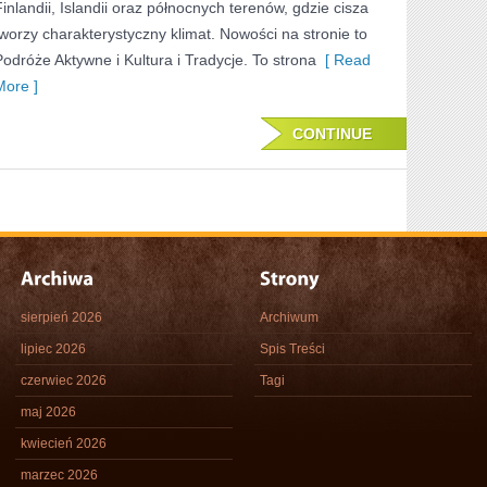
Finlandii, Islandii oraz północnych terenów, gdzie cisza
tworzy charakterystyczny klimat. Nowości na stronie to
Podróże Aktywne i Kultura i Tradycje. To strona
[ Read
More ]
CONTINUE
sierpień 2026
Archiwum
lipiec 2026
Spis Treści
czerwiec 2026
Tagi
maj 2026
kwiecień 2026
marzec 2026