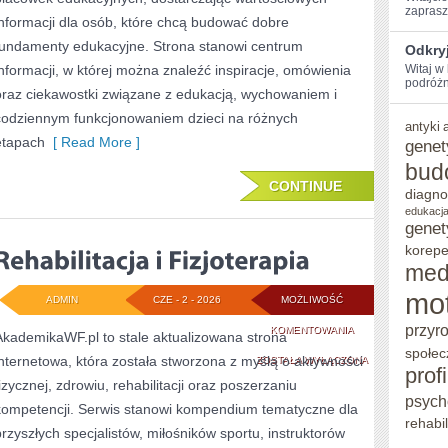
zaprasz
informacji dla osób, które chcą budować dobre
fundamenty edukacyjne. Strona stanowi centrum
Odkry
informacji, w której można znaleźć inspiracje, omówienia
Witaj w
podróżni
oraz ciekawostki związane z edukacją, wychowaniem i
codziennym funkcjonowaniem dzieci na różnych
antyki
etapach
[ Read More ]
genet
bud
CONTINUE
diagno
edukacja
genet
korepe
med
mo
ADMIN
CZE - 2 - 2026
MOŻLIWOŚĆ
przyr
REHABILITACJA
KOMENTOWANIA
AkademikaWF.pl to stale aktualizowana strona
społec
internetowa, która została stworzona z myślą o aktywności
I
ZOSTAŁA WYŁĄCZONA
prof
fizycznej, zdrowiu, rehabilitacji oraz poszerzaniu
FIZJOTERAPIA
psych
kompetencji. Serwis stanowi kompendium tematyczne dla
rehabil
przyszłych specjalistów, miłośników sportu, instruktorów