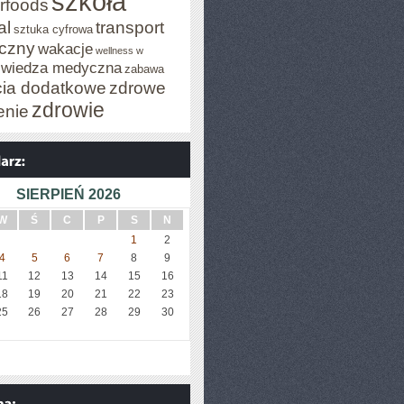
szkoła
rfoods
al
transport
sztuka cyfrowa
iczny
wakacje
wellness w
wiedza medyczna
zabawa
cia dodatkowe
zdrowe
zdrowie
enie
SIERPIEŃ 2026
W
Ś
C
P
S
N
1
2
4
5
6
7
8
9
11
12
13
14
15
16
18
19
20
21
22
23
25
26
27
28
29
30