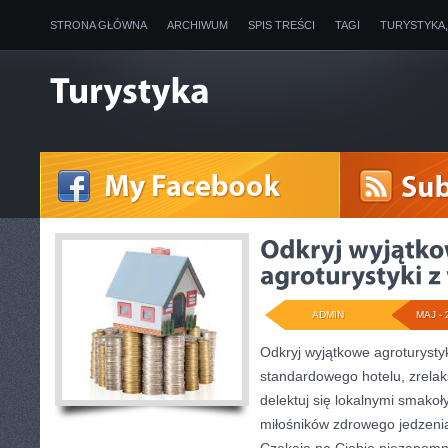
STRONA GŁÓWNA
ARCHIWUM
SPIS TREŚCI
TAGI
TURYSTYKA
ADMIN
MAJ - 
Odkryj wyjątkowe agroturysty
standardowego hotelu, zrelaks
delektuj się lokalnymi smakoł
miłośników zdrowego jedzeni