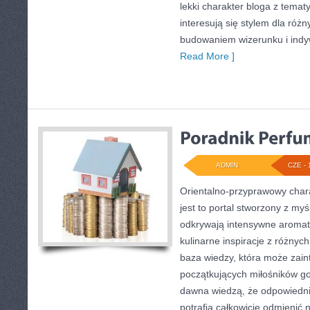
lekki charakter bloga z temat
interesują się stylem dla róż
budowaniem wizerunku i ind
Read More ]
ADMIN
CZE - 
Orientalno-przyprawowy charak
jest to portal stworzony z my
odkrywają intensywne aromaty
kulinarne inspiracje z różnych
baza wiedzy, która może zai
początkujących miłośników got
dawna wiedzą, że odpowiedn
potrafią całkowicie odmienić 