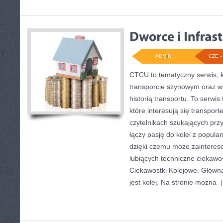
ADMIN
CZE - 
CTCU to tematyczny serwis, k
transporcie szynowym oraz ws
historią transportu. To serwi
które interesują się transpor
czytelnikach szukających prz
łączy pasję do kolei z popu
dzięki czemu może zainteres
lubiących techniczne ciekawost
Ciekawostki Kolejowe. Główn
jest kolej. Na stronie można
[