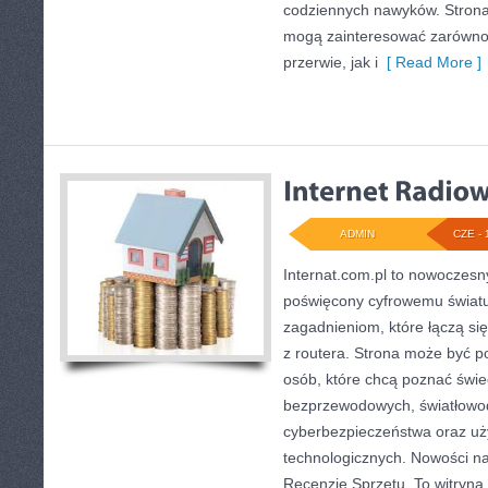
codziennych nawyków. Strona
mogą zainteresować zarówno
przerwie, jak i
[ Read More ]
ADMIN
CZE - 
Internat.com.pl to nowoczesn
poświęcony cyfrowemu światu
zagadnieniom, które łączą si
z routera. Strona może być 
osób, które chcą poznać świec
bezprzewodowych, światłowod
cyberbezpieczeństwa oraz uż
technologicznych. Nowości na s
Recenzje Sprzętu. To witryna,