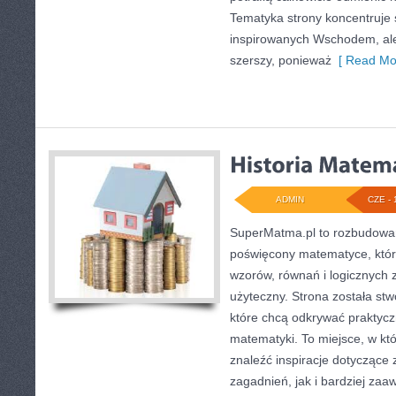
Tematyka strony koncentruje
inspirowanych Wschodem, ale 
szerszy, ponieważ
[ Read Mo
ADMIN
CZE - 
SuperMatma.pl to rozbudowan
poświęcony matematyce, który
wzorów, równań i logicznych 
użyteczny. Strona została st
które chcą odkrywać praktyc
matematyki. To miejsce, w kt
znaleźć inspiracje dotycząc
zagadnień, jak i bardziej z