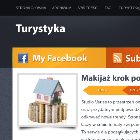
STRONA GŁÓWNA
ARCHIWUM
SPIS TREŚCI
TAGI
TURYSTYKA
ADMIN
CZE - 
Studio Veriss to przestrzeń o
oraz przydatnym podpowiedzi
odkrywać nowe trendy. Stron
łączy w sobie tematy związan
To serwis dla początkujących
w którym można znaleźć zarów