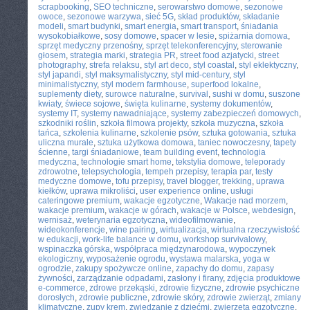
scrapbooking
,
SEO techniczne
,
serowarstwo domowe
,
sezonowe
owoce
,
sezonowe warzywa
,
sieć 5G
,
skład produktów
,
składanie
modeli
,
smart budynki
,
smart energia
,
smart transport
,
śniadania
wysokobiałkowe
,
sosy domowe
,
spacer w lesie
,
spiżarnia domowa
,
sprzęt medyczny przenośny
,
sprzęt telekonferencyjny
,
sterowanie
głosem
,
strategia marki
,
strategia PR
,
street food azjatycki
,
street
photography
,
strefa relaksu
,
styl art deco
,
styl coastal
,
styl eklektyczny
,
styl japandi
,
styl maksymalistyczny
,
styl mid-century
,
styl
minimalistyczny
,
styl modern farmhouse
,
superfood lokalne
,
suplementy diety
,
surowce naturalne
,
survival
,
sushi w domu
,
suszone
kwiaty
,
świece sojowe
,
święta kulinarne
,
systemy dokumentów
,
systemy IT
,
systemy nawadniające
,
systemy zabezpieczeń domowych
,
szkodniki roślin
,
szkoła filmowa projekty
,
szkoła muzyczna
,
szkoła
tańca
,
szkolenia kulinarne
,
szkolenie psów
,
sztuka gotowania
,
sztuka
uliczna murale
,
sztuka użytkowa domowa
,
taniec nowoczesny
,
tapety
ścienne
,
targi śniadaniowe
,
team building event
,
technologia
medyczna
,
technologie smart home
,
tekstylia domowe
,
teleporady
zdrowotne
,
telepsychologia
,
tempeh przepisy
,
terapia par
,
testy
medyczne domowe
,
tofu przepisy
,
travel blogger
,
trekking
,
uprawa
kiełków
,
uprawa mikroliści
,
user experience online
,
usługi
cateringowe premium
,
wakacje egzotyczne
,
Wakacje nad morzem
,
wakacje premium
,
wakacje w górach
,
wakacje w Polsce
,
webdesign
,
wernisaż
,
weterynaria egzotyczna
,
wideofilmowanie
,
wideokonferencje
,
wine pairing
,
wirtualizacja
,
wirtualna rzeczywistość
w edukacji
,
work-life balance w domu
,
workshop survivalowy
,
wspinaczka górska
,
współpraca międzynarodowa
,
wypoczynek
ekologiczny
,
wyposażenie ogrodu
,
wystawa malarska
,
yoga w
ogrodzie
,
zakupy spożywcze online
,
zapachy do domu
,
zapasy
żywności
,
zarządzanie odpadami
,
zasłony i firany
,
zdjęcia produktowe
e-commerce
,
zdrowe przekąski
,
zdrowie fizyczne
,
zdrowie psychiczne
dorosłych
,
zdrowie publiczne
,
zdrowie skóry
,
zdrowie zwierząt
,
zmiany
klimatyczne
,
zupy krem
,
zwiedzanie z dziećmi
,
zwierzęta egzotyczne
,