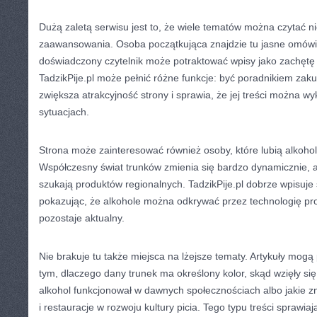
Dużą zaletą serwisu jest to, że wiele tematów można czytać n
zaawansowania. Osoba początkująca znajdzie tu jasne omówie
doświadczony czytelnik może potraktować wpisy jako zachętę
TadzikPije.pl może pełnić różne funkcje: być poradnikiem za
zwiększa atrakcyjność strony i sprawia, że jej treści można w
sytuacjach.
Strona może zainteresować również osoby, które lubią alkohol
Współczesny świat trunków zmienia się bardzo dynamicznie, 
szukają produktów regionalnych. TadzikPije.pl dobrze wpisuje 
pokazując, że alkohole można odkrywać przez technologię pro
pozostaje aktualny.
Nie brakuje tu także miejsca na lżejsze tematy. Artykuły mog
tym, dlaczego dany trunek ma określony kolor, skąd wzięły się
alkohol funkcjonował w dawnych społecznościach albo jakie z
i restauracje w rozwoju kultury picia. Tego typu treści sprawiaj