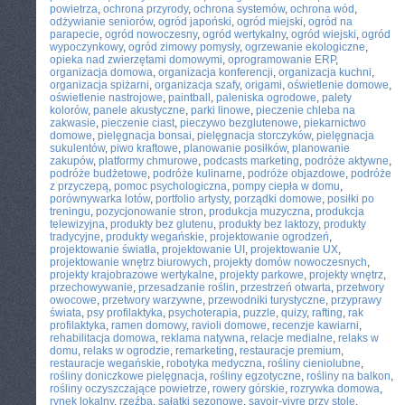
powietrza
,
ochrona przyrody
,
ochrona systemów
,
ochrona wód
,
odżywianie seniorów
,
ogród japoński
,
ogród miejski
,
ogród na
parapecie
,
ogród nowoczesny
,
ogród wertykalny
,
ogród wiejski
,
ogród
wypoczynkowy
,
ogród zimowy pomysły
,
ogrzewanie ekologiczne
,
opieka nad zwierzętami domowymi
,
oprogramowanie ERP
,
organizacja domowa
,
organizacja konferencji
,
organizacja kuchni
,
organizacja spiżarni
,
organizacja szafy
,
origami
,
oświetlenie domowe
,
oświetlenie nastrojowe
,
paintball
,
paleniska ogrodowe
,
palety
kolorów
,
panele akustyczne
,
parki linowe
,
pieczenie chleba na
zakwasie
,
pieczenie ciast
,
pieczywo bezglutenowe
,
piekarnictwo
domowe
,
pielęgnacja bonsai
,
pielęgnacja storczyków
,
pielęgnacja
sukulentów
,
piwo kraftowe
,
planowanie posiłków
,
planowanie
zakupów
,
platformy chmurowe
,
podcasts marketing
,
podróże aktywne
,
podróże budżetowe
,
podróże kulinarne
,
podróże objazdowe
,
podróże
z przyczepą
,
pomoc psychologiczna
,
pompy ciepła w domu
,
porównywarka lotów
,
portfolio artysty
,
porządki domowe
,
posiłki po
treningu
,
pozycjonowanie stron
,
produkcja muzyczna
,
produkcja
telewizyjna
,
produkty bez glutenu
,
produkty bez laktozy
,
produkty
tradycyjne
,
produkty wegańskie
,
projektowanie ogrodzeń
,
projektowanie światła
,
projektowanie UI
,
projektowanie UX
,
projektowanie wnętrz biurowych
,
projekty domów nowoczesnych
,
projekty krajobrazowe wertykalne
,
projekty parkowe
,
projekty wnętrz
,
przechowywanie
,
przesadzanie roślin
,
przestrzeń otwarta
,
przetwory
owocowe
,
przetwory warzywne
,
przewodniki turystyczne
,
przyprawy
świata
,
psy profilaktyka
,
psychoterapia
,
puzzle
,
quizy
,
rafting
,
rak
profilaktyka
,
ramen domowy
,
ravioli domowe
,
recenzje kawiarni
,
rehabilitacja domowa
,
reklama natywna
,
relacje medialne
,
relaks w
domu
,
relaks w ogrodzie
,
remarketing
,
restauracje premium
,
restauracje wegańskie
,
robotyka medyczna
,
rośliny cieniolubne
,
rośliny doniczkowe pielęgnacja
,
rośliny egzotyczne
,
rośliny na balkon
,
rośliny oczyszczające powietrze
,
rowery górskie
,
rozrywka domowa
,
rynek lokalny
,
rzeźba
,
sałatki sezonowe
,
savoir-vivre przy stole
,