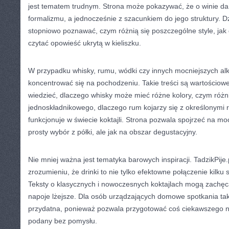
jest tematem trudnym. Strona może pokazywać, że o winie da
formalizmu, a jednocześnie z szacunkiem do jego struktury. D
stopniowo poznawać, czym różnią się poszczególne style, jak d
czytać opowieść ukrytą w kieliszku.
W przypadku whisky, rumu, wódki czy innych mocniejszych al
koncentrować się na pochodzeniu. Takie treści są wartościowe
wiedzieć, dlaczego whisky może mieć różne kolory, czym różni
jednoskładnikowego, dlaczego rum kojarzy się z określonymi 
funkcjonuje w świecie koktajli. Strona pozwala spojrzeć na moc
prosty wybór z półki, ale jak na obszar degustacyjny.
Nie mniej ważna jest tematyka barowych inspiracji. TadzikPi
zrozumieniu, że drinki to nie tylko efektowne połączenie kilku 
Teksty o klasycznych i nowoczesnych koktajlach mogą zachęc
napoje lżejsze. Dla osób urządzających domowe spotkania t
przydatna, ponieważ pozwala przygotować coś ciekawszego n
podany bez pomysłu.