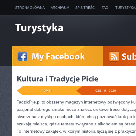
STRONA GŁÓWNA
ARCHIWUM
SPIS TREŚCI
TAGI
TURYSTYKA
ADMIN
CZE - 6 - 2026
TadzikPije.pl to obszerny magazyn internetowy poświęcony kul
pasjonat dobrego smaku może znaleźć ciekawe treści dotyczą
stworzona z myślą o osobach, które chcą poznawać krok po kr
szukają miejsca, gdzie tematy związane z alkoholem są prze
To internetowy zakątek, w którym historia łączą się z prakty