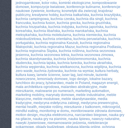
jednogarnkowe
,
kolor roku
,
kominki ekologiczne
,
kompostowanie
domowe
,
kompozycje kwiatowe
,
konferencje kulinarne
,
konferencje
naukowe żywienie
,
konkursy
,
kosmetyki dla zwierząt
,
krajobraz
publiczny
,
kreatywne hobby
,
kuchnia bałkańska
,
kuchnia brazylijska
,
kuchnia campingowa
,
kuchnia czeska
,
kuchnia dla singli
,
kuchnia
francuska
,
kuchnia fusion
,
kuchnia grecka
,
kuchnia gruzińska
,
kuchnia hiszpańska
,
kuchnia indyjska
,
kuchnia japońska
,
kuchnia
koreańska
,
kuchnia libańska
,
kuchnia marokańska
,
kuchnia
meksykańska
,
kuchnia molekularna
,
kuchnia niemiecka
,
kuchnia
niskobudżetowa
,
kuchnia orientalna
,
kuchnia peruwiańska
,
kuchnia
portugalska
,
kuchnia regionalna Kaszub
,
kuchnia regionalna
Małopolski
,
kuchnia regionalna Mazur
,
kuchnia regionalna Podlasia
,
kuchnia regionalna Śląska
,
kuchnia roślinna
,
kuchnia sezonowa
jesienna
,
kuchnia sezonowa letnia
,
kuchnia sezonowa zimowa
,
kuchnia skandynawska
,
kuchnia śródziemnomorska
,
kuchnia
studencka
,
kuchnia tajska
,
kuchnia turecka
,
kuchnia ukraińska
,
kuchnia węgierska
,
kuchnia wielkanocna
,
kuchnia wigilijna
,
kuchnia
zero waste
,
kuchnia żydowska
,
kuchnie na wymiar
,
kultura herbaty
,
kultura kawy
,
lamele ścienne
,
laser tag
,
last minute
,
łazienki
nowoczesne
,
lemoniady domowe
,
logo design
,
lokalne bazary
,
lunchbox do pracy
,
łyżwiarstwo
,
made in Poland
,
magazyn energii
,
mała architektura ogrodowa
,
malarstwo abstrakcyjne
,
małe
mieszkanie
,
malowanie po numerach
,
marketing automation
,
marketing mobilny
,
marynaty domowe
,
meble industrialne
,
meble
klasyczne
,
meble modułowe
,
meble skandynawskie
,
media
tradycyjne
,
medycyna estetyczna zabiegi
,
medycyna prewencyjna
,
mental health
,
miejskie rośliny
,
mieszkanie z balkonem
,
mikroogród
,
mindful eating
,
monitoring w domu
,
monitorowanie zdrowia domowe
,
motion design
,
muzyka elektroniczna
,
narciarstwo biegowe
,
nauka gry
na gitarze
,
nauka gry na pianinie
,
nauka śpiewu
,
nawozy naturalne
,
nawyki żywieniowe
,
niemarnowanie jedzenia
,
nietolerancje
pokarmowe
,
obiady budżetowe
,
obsługa klienta online
,
ochrona