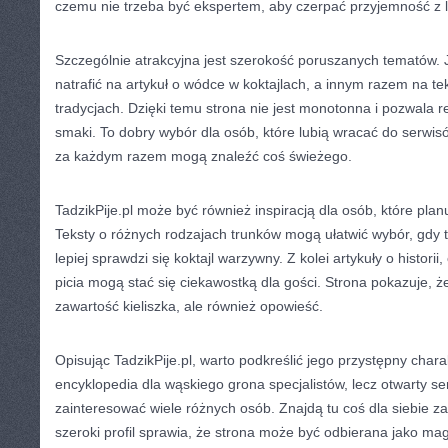
czemu nie trzeba być ekspertem, aby czerpać przyjemność z l
Szczególnie atrakcyjna jest szerokość poruszanych tematów. 
natrafić na artykuł o wódce w koktajlach, a innym razem na te
tradycjach. Dzięki temu strona nie jest monotonna i pozwala r
smaki. To dobry wybór dla osób, które lubią wracać do serwi
za każdym razem mogą znaleźć coś świeżego.
TadzikPije.pl może być również inspiracją dla osób, które pla
Teksty o różnych rodzajach trunków mogą ułatwić wybór, gdy
lepiej sprawdzi się koktajl warzywny. Z kolei artykuły o historii
picia mogą stać się ciekawostką dla gości. Strona pokazuje, że
zawartość kieliszka, ale również opowieść.
Opisując TadzikPije.pl, warto podkreślić jego przystępny chara
encyklopedia dla wąskiego grona specjalistów, lecz otwarty se
zainteresować wiele różnych osób. Znajdą tu coś dla siebie za
szeroki profil sprawia, że strona może być odbierana jako ma