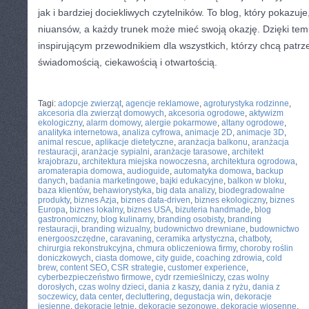
jak i bardziej dociekliwych czytelników. To blog, który pokazuje,
niuansów, a każdy trunek może mieć swoją okazję. Dzięki temu
inspirującym przewodnikiem dla wszystkich, którzy chcą patrz
świadomością, ciekawością i otwartością.
CATEGORIES:
TURYSTYKA, PODRÓŻE
Tagi:
adopcje zwierząt
,
agencje reklamowe
,
agroturystyka rodzinne
,
akcesoria dla zwierząt domowych
,
akcesoria ogrodowe
,
aktywizm
ekologiczny
,
alarm domowy
,
alergie pokarmowe
,
altany ogrodowe
,
analityka internetowa
,
analiza cyfrowa
,
animacje 2D
,
animacje 3D
,
animal rescue
,
aplikacje dietetyczne
,
aranżacja balkonu
,
aranżacja
restauracji
,
aranżacje sypialni
,
aranżacje tarasowe
,
architekt
krajobrazu
,
architektura miejska nowoczesna
,
architektura ogrodowa
,
aromaterapia domowa
,
audioguide
,
automatyka domowa
,
backup
danych
,
badania marketingowe
,
bajki edukacyjne
,
balkon w bloku
,
baza klientów
,
behawiorystyka
,
big data analizy
,
biodegradowalne
produkty
,
biznes Azja
,
biznes data-driven
,
biznes ekologiczny
,
biznes
Europa
,
biznes lokalny
,
biznes USA
,
bizuteria handmade
,
blog
gastronomiczny
,
blog kulinarny
,
branding osobisty
,
branding
restauracji
,
branding wizualny
,
budownictwo drewniane
,
budownictwo
energooszczędne
,
caravaning
,
ceramika artystyczna
,
chatboty
,
chirurgia rekonstrukcyjna
,
chmura obliczeniowa firmy
,
choroby roślin
doniczkowych
,
ciasta domowe
,
city guide
,
coaching zdrowia
,
cold
brew
,
content SEO
,
CSR strategie
,
customer experience
,
cyberbezpieczeństwo firmowe
,
cydr rzemieślniczy
,
czas wolny
dorosłych
,
czas wolny dzieci
,
dania z kaszy
,
dania z ryżu
,
dania z
soczewicy
,
data center
,
decluttering
,
degustacja win
,
dekoracje
jesienne
,
dekoracje letnie
,
dekoracje sezonowe
,
dekoracje wiosenne
,