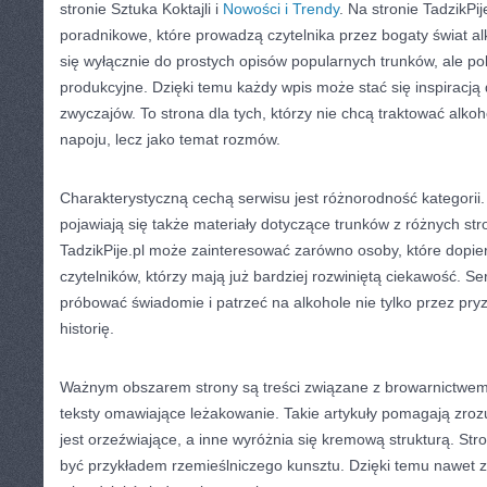
stronie Sztuka Koktajli i
Nowości i Trendy
. Na stronie TadzikPi
poradnikowe, które prowadzą czytelnika przez bogaty świat alk
się wyłącznie do prostych opisów popularnych trunków, ale po
produkcyjne. Dzięki temu każdy wpis może stać się inspiracj
zwyczajów. To strona dla tych, którzy nie chcą traktować alko
napoju, lecz jako temat rozmów.
Charakterystyczną cechą serwisu jest różnorodność kategorii.
pojawiają się także materiały dotyczące trunków z różnych str
TadzikPije.pl może zainteresować zarówno osoby, które dopier
czytelników, którzy mają już bardziej rozwiniętą ciekawość. S
próbować świadomie i patrzeć na alkohole nie tylko przez pry
historię.
Ważnym obszarem strony są treści związane z browarnictwem.
teksty omawiające leżakowanie. Takie artykuły pomagają zroz
jest orzeźwiające, a inne wyróżnia się kremową strukturą. St
być przykładem rzemieślniczego kunsztu. Dzięki temu nawet 