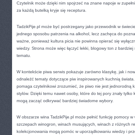
Czytelnik może dzięki nim spojrzeć na znane napoje w zupełni
za każdą butelką kryje się receptura.
TadzikPije.pl może być postrzegany jako przewodnik w świec
jednego sposobu patrzenia na alkohol, lecz zachęca do pozna
ważne, ponieważ kultura picia nie powinna opierać się wyłączni
wiedzy. Strona może więc łączyć lekki, blogowy ton z bardzi
tematu.
W kontekście piwa serwis pokazuje zarówno klasykę, jak i no
odnaleźć tematy dotyczące piw inspirowanych kuchnią świata.
pomaga czytelnikowi zrozumieć, że piwo nie jest jednorodną ka
stylów. Dzięki temu nawet osoby, które do tej pory znały tylko
mogą zacząć odkrywać bardziej świadome wybory.
W obszarze wina TadzikPije.pl może pełnić funkcję pomocy w 
szczepach winogron, winach musujących, winach z różnych r
kolekcjonowania mogą pomóc w uporządkowaniu wiedzy i prz