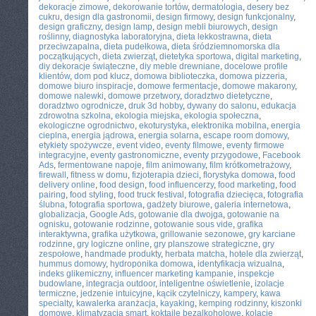
dekoracje zimowe
,
dekorowanie tortów
,
dermatologia
,
desery bez
cukru
,
design dla gastronomii
,
design firmowy
,
design funkcjonalny
,
design graficzny
,
design lamp
,
design mebli biurowych
,
design
roślinny
,
diagnostyka laboratoryjna
,
dieta lekkostrawna
,
dieta
przeciwzapalna
,
dieta pudełkowa
,
dieta śródziemnomorska dla
początkujących
,
dieta zwierząt
,
dietetyka sportowa
,
digital marketing
,
diy dekoracje świąteczne
,
diy meble drewniane
,
docelowe profile
klientów
,
dom pod klucz
,
domowa biblioteczka
,
domowa pizzeria
,
domowe biuro inspiracje
,
domowe fermentacje
,
domowe makarony
,
domowe nalewki
,
domowe przetwory
,
doradztwo dietetyczne
,
doradztwo ogrodnicze
,
druk 3d hobby
,
dywany do salonu
,
edukacja
zdrowotna szkolna
,
ekologia miejska
,
ekologia społeczna
,
ekologiczne ogrodnictwo
,
ekoturystyka
,
elektronika mobilna
,
energia
cieplna
,
energia jądrowa
,
energia solarna
,
escape room domowy
,
etykiety spożywcze
,
event video
,
eventy filmowe
,
eventy firmowe
integracyjne
,
eventy gastronomiczne
,
eventy przygodowe
,
Facebook
Ads
,
fermentowane napoje
,
film animowany
,
film krótkometrażowy
,
firewall
,
fitness w domu
,
fizjoterapia dzieci
,
florystyka domowa
,
food
delivery online
,
food design
,
food influencerzy
,
food marketing
,
food
pairing
,
food styling
,
food truck festival
,
fotografia dziecięca
,
fotografia
ślubna
,
fotografia sportowa
,
gadżety biurowe
,
galeria internetowa
,
globalizacja
,
Google Ads
,
gotowanie dla dwojga
,
gotowanie na
ognisku
,
gotowanie rodzinne
,
gotowanie sous vide
,
grafika
interaktywna
,
grafika użytkowa
,
grillowanie sezonowe
,
gry karciane
rodzinne
,
gry logiczne online
,
gry planszowe strategiczne
,
gry
zespołowe
,
handmade produkty
,
herbata matcha
,
hotele dla zwierząt
,
hummus domowy
,
hydroponika domowa
,
identyfikacja wizualna
,
indeks glikemiczny
,
influencer marketing kampanie
,
inspekcje
budowlane
,
integracja outdoor
,
inteligentne oświetlenie
,
izolacje
termiczne
,
jedzenie intuicyjne
,
kącik czytelniczy
,
kampery
,
kawa
specialty
,
kawalerka aranżacja
,
kayaking
,
kemping rodzinny
,
kiszonki
domowe
,
klimatyzacja smart
,
koktajle bezalkoholowe
,
kolacje