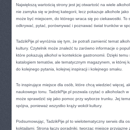
Największą wartością strony jest jej otwartość na wiele alkoho
nie zamyka się w jednej kategorii, lecz pokazuje alkohole jako
może być miejscem, do którego wraca się po ciekawostki. To se
odkrywać, pytać, porównywać i poznawać świat trunków w spo
TadzikPije.pl wyróżnia się tym, że potrafi zamienić temat alko
kultury. Czytelnik może znaleźć tu zarówno informacje o popula
które pokazują alkohol w kontekście gastronomii. Dzięki temu s
katalogiem tematów, ale tematycznym magazynem, w której 
do kolejnego pytania, kolejnej inspiracji i kolejnego smaku.
To inspirujące miejsce dla osób, które chcą wiedzieć więcej, a
naukowego tonu. TadzikPije.pl pozwala czytać o alkoholach w
może sprawdzić się jako pomoc przy wyborze trunku. Jej temat
spójna, ponieważ wszystko krąży wokół kultury.
Podsumowując, TadzikPije.pl to wielotematyczny serwis dla o
koktajlami. Strona łączy poradniki, tworząc miejsce przyjazne