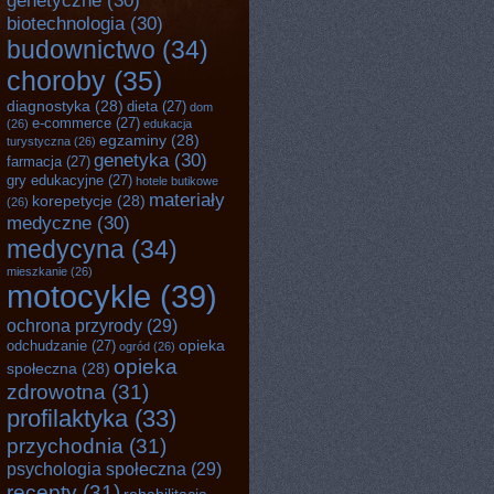
genetyczne
(30)
biotechnologia
(30)
budownictwo
(34)
choroby
(35)
diagnostyka
(28)
dieta
(27)
dom
e-commerce
(27)
(26)
edukacja
egzaminy
(28)
turystyczna
(26)
genetyka
(30)
farmacja
(27)
gry edukacyjne
(27)
hotele butikowe
materiały
korepetycje
(28)
(26)
medyczne
(30)
medycyna
(34)
mieszkanie
(26)
motocykle
(39)
ochrona przyrody
(29)
opieka
odchudzanie
(27)
ogród
(26)
opieka
społeczna
(28)
zdrowotna
(31)
profilaktyka
(33)
przychodnia
(31)
psychologia społeczna
(29)
recepty
(31)