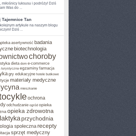
, miłośnicy luksusu i podróży!​ Dziś‌
am Was do ...
j Tajemnice Tan
 kolejnym artykule na naszym‍ blogu
czym! Dziś ...
badania
apteka
asertywność
yczne
biotechnologia
choroby
ownictwo
styka
dieta
e-commerce
dom
egzaminy
farmacja
 turystyczna
yka
gry edukacyjne
hotele butikowe
materiały medyczne
tycje
ycyna
mieszkanie
tocykle
ochrona
ody
opieka
odchudzanie
ogród
opieka zdrowotna
zna
ilaktyka
przychodnia
recepty
ologia społeczna
sprzęt medyczny
itacja