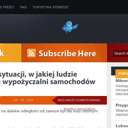
IS TREŚCI
TAGI
TURYSTYKA, PODRÓŻE
POP
Miłosn
Harlequ
niezapo
internet
JEDNĄ
LIP - 30 - 2025
MOŻLIWOŚĆ KOMENTOWANIA
Przyg
Z
ZOSTAŁA WYŁĄCZONA
na dalekie odległości od zawsze był dla ludzi istotnym
Witajcie
‍zapras
MNOGICH
Luksu
SYTUACJI,