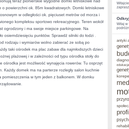
onują teraz pionierskie wygodne domki letniskowe nad
Witajcie
W
zaprasz
 o powierzchni ok. 85m kwadratowych. Domki letniskowe
sosnowym w odległości ok. pięciuset metrów od morza i
JAKIEJ
Odkry
wionego kompleksu sportowo rekreacyjnego. Teren wokół
LUDZIE
Witaj w
podróżni
st ogrodzony i ma swoje miejsce parkingowe. Na
KORZYSTAJĄ
ło osiemdziesięciu punktów. Sprawdź silniki do łodzi .
antyki
Z
d rodzaju i wymiarów wolno zabierać ze sobą po
genet
dy taki ośrodek ma plac zabaw dla najmłodszych dzieci
USŁUG
bud
 nożnej plażowej i w zależności od typu ośrodka stoły do
WYPOŻYCZALNI
diagno
ie ośrodka jest możliwość wynajęcia rowerów. Tu osprzęt
edukacja
SAMOCHODÓW
genet
im. Każdy domek ma na parterze rozległy salon kuchnie
SĄ
korepe
dwa pomieszczenia w tym jeden z balkonem. W domku
med
yrządowanie.
WCZASY
mo
przyr
społec
prof
psych
rehabil