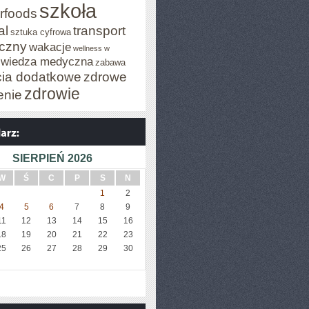
szkoła
rfoods
al
transport
sztuka cyfrowa
iczny
wakacje
wellness w
wiedza medyczna
zabawa
cia dodatkowe
zdrowe
zdrowie
enie
SIERPIEŃ 2026
W
Ś
C
P
S
N
1
2
4
5
6
7
8
9
11
12
13
14
15
16
18
19
20
21
22
23
25
26
27
28
29
30