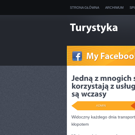
STRONA GŁÓWNA
ARCHIWUM
SP
ADMIN
Widoczny każdego dnia transport 
kłopotem