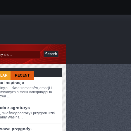
ULAR
RECENT
e Inspiracje
iny.pl – świat romansów, emocji i
mnianych historiiHarlequiny.pl to
owa ...
oda z agroturys
, miłośnicy podróży i ⁢przygód! Dziś
zamy Was na ...
sowe przygody: