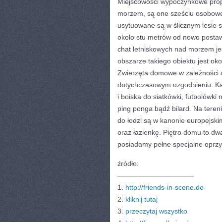
Miejscowości wypoczynkowe prop
morzem, są one sześciu osobowe
usytuowane są w ślicznym lesie 
około stu metrów od nowo posta
chat letniskowych nad morzem je
obszarze takiego obiektu jest oko
Zwierzęta domowe w zależności o
dotychczasowym uzgodnieniu. Każ
i boiska do siatkówki, futbolówki
ping ponga bądź bilard. Na teren
do łodzi są w kanonie europejsk
oraz łazienkę. Piętro domu to 
posiadamy pełne specjalne oprz
źródło:
———————————
1.
http://friends-in-scene.de
2.
kliknij tutaj
3.
przeczytaj wszystko