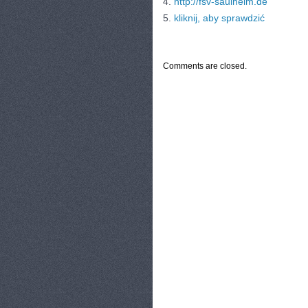
4.
http://fsv-saulheim.de
5.
kliknij, aby sprawdzić
CATEGORIES:
TURYSTYKA, PODRÓŻE
Comments are closed.