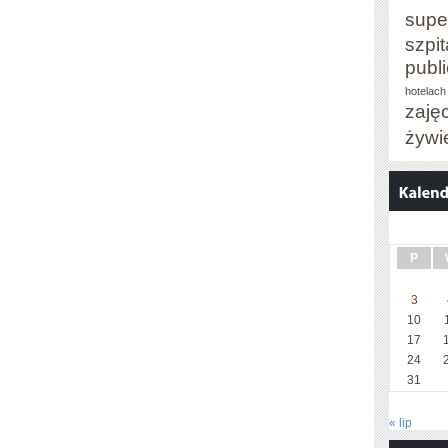
supe
szpit
publ
hotelach
zaję
żywi
P
3
10
17
24
31
« lip