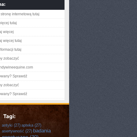
stronę internetową tutaj
ięcej tutaj
aj więcej
j więcej tutaj
formacji tutaj
by zobaczyć
randywineequine.com
gowany? Sprawdź
by zobaczyć
gowany? Sprawdź
antyki
(27)
apteka
(27)
badania
asertywność
(27)