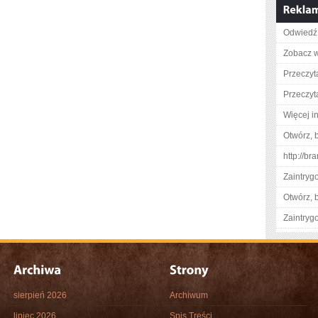
Odwiedź 
Zobacz w
Przeczyt
Przeczyta
Więcej in
Otwórz, 
http://b
Zaintry
Otwórz, 
Zaintry
sierpień 2026
Archiwum
lipiec 2026
Spis Treści