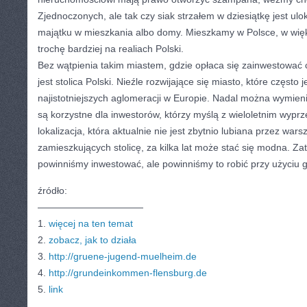
Zjednoczonych, ale tak czy siak strzałem w dziesiątkę jest ul
majątku w mieszkania albo domy. Mieszkamy w Polsce, w więk
trochę bardziej na realiach Polski.
Bez wątpienia takim miastem, gdzie opłaca się zainwestować 
jest stolica Polski. Nieźle rozwijające się miasto, które często
najistotniejszych aglomeracji w Europie. Nadal można wymien
są korzystne dla inwestorów, którzy myślą z wieloletnim wyprz
lokalizacja, która aktualnie nie jest zbytnio lubiana przez war
zamieszkujących stolicę, za kilka lat może stać się modna. Za
powinniśmy inwestować, ale powinniśmy to robić przy użyciu 
źródło:
———————————
1.
więcej na ten temat
2.
zobacz, jak to działa
3.
http://gruene-jugend-muelheim.de
4.
http://grundeinkommen-flensburg.de
5.
link