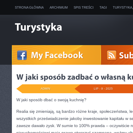
STRONA GŁÓWNA
ARCHIWUM
SPIS TREŚCI
TAGI
TURYSTYKA
ADMIN
LIP - 9 - 2025
W jaki sposób dbać o swoją kuchnię?
Realia się zmieniają, są bardzo różne kraje, społeczeństwa, lec
wszystkich przeświadczenie jakoby inwestowanie kapitału w s
zawsze dawało zysk. W sumie to 100% prawda – oczywiście n
nieruchomościowi mają prawo otworzyć szampana, weźmy cho